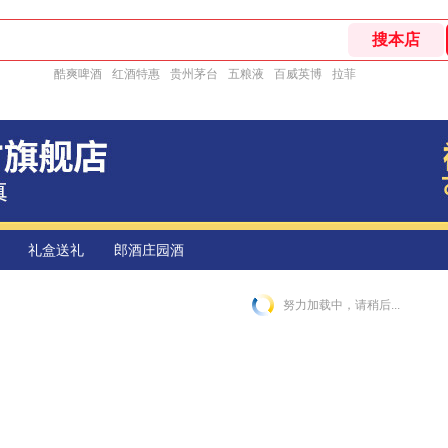
酷爽啤酒
红酒特惠
贵州茅台
五粮液
百威英博
拉菲
礼盒送礼
郎酒庄园酒
努力加载中，请稍后...