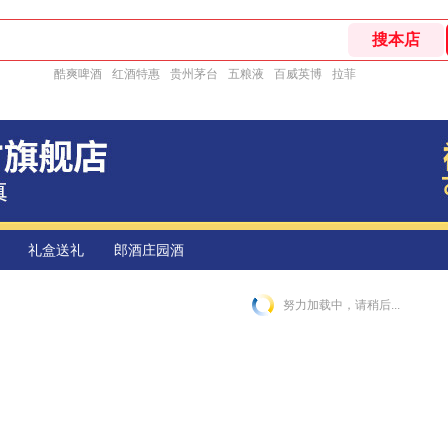
酷爽啤酒
红酒特惠
贵州茅台
五粮液
百威英博
拉菲
礼盒送礼
郎酒庄园酒
努力加载中，请稍后...