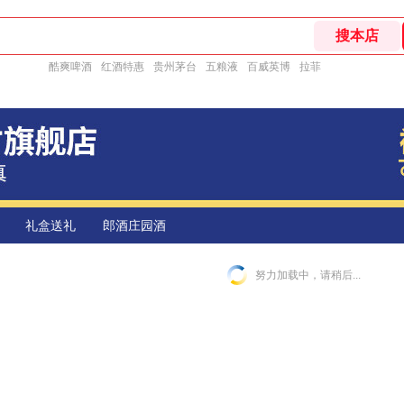
酷爽啤酒
红酒特惠
贵州茅台
五粮液
百威英博
拉菲
礼盒送礼
郎酒庄园酒
努力加载中，请稍后...