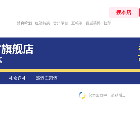
酷爽啤酒
红酒特惠
贵州茅台
五粮液
百威英博
拉菲
礼盒送礼
郎酒庄园酒
努力加载中，请稍后...